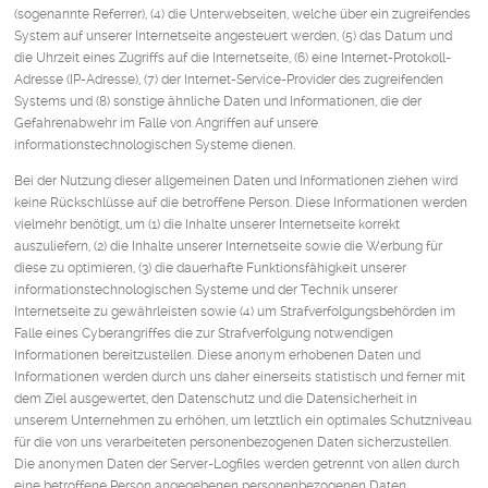
(sogenannte Referrer), (4) die Unterwebseiten, welche über ein zugreifendes
System auf unserer Internetseite angesteuert werden, (5) das Datum und
die Uhrzeit eines Zugriffs auf die Internetseite, (6) eine Internet-Protokoll-
Adresse (IP-Adresse), (7) der Internet-Service-Provider des zugreifenden
Systems und (8) sonstige ähnliche Daten und Informationen, die der
Gefahrenabwehr im Falle von Angriffen auf unsere
informationstechnologischen Systeme dienen.
Bei der Nutzung dieser allgemeinen Daten und Informationen ziehen wird
keine Rückschlüsse auf die betroffene Person. Diese Informationen werden
vielmehr benötigt, um (1) die Inhalte unserer Internetseite korrekt
auszuliefern, (2) die Inhalte unserer Internetseite sowie die Werbung für
diese zu optimieren, (3) die dauerhafte Funktionsfähigkeit unserer
informationstechnologischen Systeme und der Technik unserer
Internetseite zu gewährleisten sowie (4) um Strafverfolgungsbehörden im
Falle eines Cyberangriffes die zur Strafverfolgung notwendigen
Informationen bereitzustellen. Diese anonym erhobenen Daten und
Informationen werden durch uns daher einerseits statistisch und ferner mit
dem Ziel ausgewertet, den Datenschutz und die Datensicherheit in
unserem Unternehmen zu erhöhen, um letztlich ein optimales Schutzniveau
für die von uns verarbeiteten personenbezogenen Daten sicherzustellen.
Die anonymen Daten der Server-Logfiles werden getrennt von allen durch
eine betroffene Person angegebenen personenbezogenen Daten