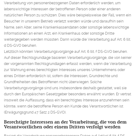
Verarbeitung von personenbezogenen Daten erforderlich werden, um
lebenswichtige Interessen der betroffenen Person oder einer anderen
natürlichen Person zu schützen. Dies wäre beispielsweise der Fall, wenn ein
Besucher in unserem Betrieb verletzt werden würde und daraufhin sein
Name, sein Alter, seine Krankenkassendaten oder sonstige lebenswichtige
Informationen an einen Arzt, ein Krankenhaus oder sonstige Dritte
weitergegeben werden müssten. Dann würde die Verarbeitung auf Art. 6 Ilit.
d DS-GVO beruhen.
Letztlich könnten Verarbeitungsvorgänge auf Art. 6 Ilit. f DS-GVO beruhen.
Auf dieser Rechtsgrundlage basieren Verarbeitungsvorgänge, die von keiner
der vorgenannten Rechtsgrundlagen erfasst werden, wenn die Verarbeitung
zur Wahrung eines berechtigten Interesses unseres Unternehmens oder
eines Dritten erforderlich ist, sofern die Interessen, Grundrechte und
Grundfreiheiten des Betroffenen nicht überwiegen. Solche
Verarbeitungsvorgänge sind uns insbesondere deshalb gestattet, weil sie
durch den Europäischen Gesetzgeber besonders erwähnt wurden. Er vertrat
insoweit die Auffassung, dass ein berechtigtes Interesse anzunehmen sein
könnte, wenn die betroffene Person ein Kunde des Verantwortlichen ist
(Erwägungsgrund 47 Satz 2 DS-GVO).
Berechtigte Interessen an der Verarbeitung, die von dem
Verantwortlichen oder einem Dritten verfolgt werden
Basiert die Verarbeitung personenbezogener Daten auf Artikel 6 Ilit. f DS-