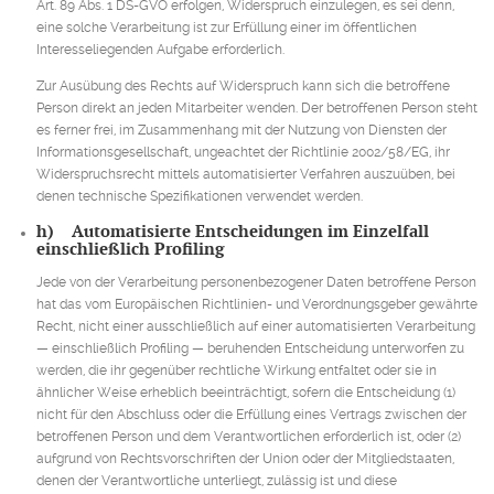
Art. 89 Abs. 1 DS-GVO erfolgen, Widerspruch einzulegen, es sei denn,
eine solche Verarbeitung ist zur Erfüllung einer im öffentlichen
Interesseliegenden Aufgabe erforderlich.
Zur Ausübung des Rechts auf Widerspruch kann sich die betroffene
Person direkt an jeden Mitarbeiter wenden. Der betroffenen Person steht
es ferner frei, im Zusammenhang mit der Nutzung von Diensten der
Informationsgesellschaft, ungeachtet der Richtlinie 2002/58/EG, ihr
Widerspruchsrecht mittels automatisierter Verfahren auszuüben, bei
denen technische Spezifikationen verwendet werden.
h) Automatisierte Entscheidungen im Einzelfall
einschließlich Profiling
Jede von der Verarbeitung personenbezogener Daten betroffene Person
hat das vom Europäischen Richtlinien- und Verordnungsgeber gewährte
Recht, nicht einer ausschließlich auf einer automatisierten Verarbeitung
— einschließlich Profiling — beruhenden Entscheidung unterworfen zu
werden, die ihr gegenüber rechtliche Wirkung entfaltet oder sie in
ähnlicher Weise erheblich beeinträchtigt, sofern die Entscheidung (1)
nicht für den Abschluss oder die Erfüllung eines Vertrags zwischen der
betroffenen Person und dem Verantwortlichen erforderlich ist, oder (2)
aufgrund von Rechtsvorschriften der Union oder der Mitgliedstaaten,
denen der Verantwortliche unterliegt, zulässig ist und diese